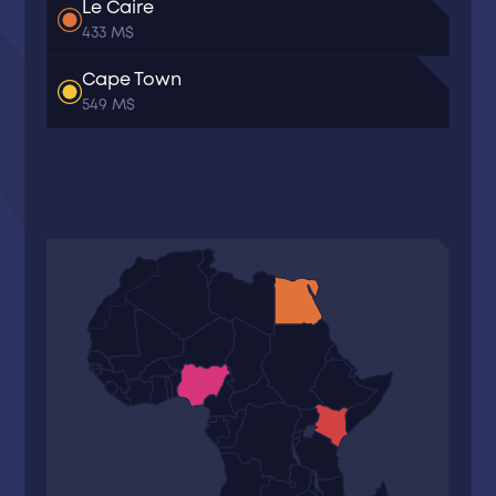
Le Caire
433 M$
Cape Town
549 M$