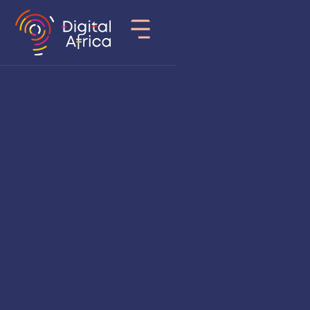
Talents formés,
startups propulsées
Digital Africa accompagne les entrepreneurs tech en phase
d’amorçage (pré-seed et seed), quel que soit leur secteur
d’activité, pour transformer leurs idées en solutions à impact.