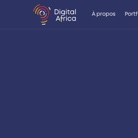
À propos
Portf