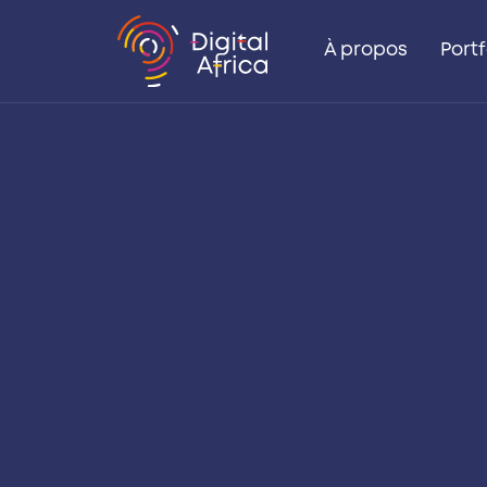
À propos
Portf